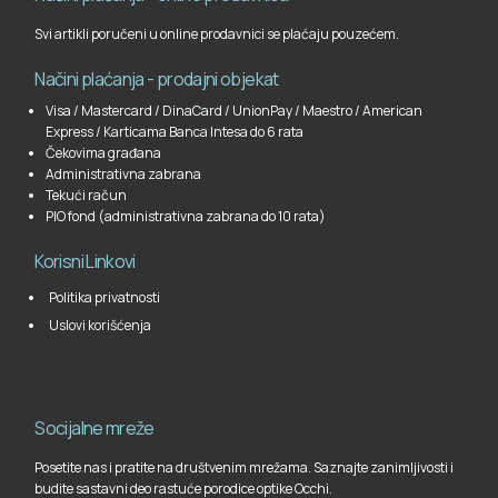
Svi artikli poručeni u online prodavnici se plaćaju pouzećem.
Načini plaćanja - prodajni objekat
Visa / Mastercard / DinaCard / UnionPay / Maestro / American
Express / Karticama Banca Intesa do 6 rata
Čekovima građana
Administrativna zabrana
Tekući račun
PIO fond (administrativna zabrana do 10 rata)
Korisni Linkovi
Politika privatnosti
Uslovi korišćenja
Socijalne mreže
Posetite nas i pratite na društvenim mrežama. Saznajte zanimljivosti i
budite sastavni deo rastuće porodice optike Occhi.