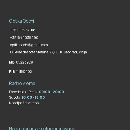
Optika Occhi
+381 11 3234018
+381644038090
optikaocchi@gmail.com
Bulevar despota Stefana 33,
11000 Beograd
,
Srbija
MB
: 65223929
PIB
: 111150402
Radno vreme
Ponedeljak - Petak:
09:00
-
20:00
Subota:
10:00
-
16:00
Nedelja:
Zatvoreno
Načini plaćanja - online prodavnica