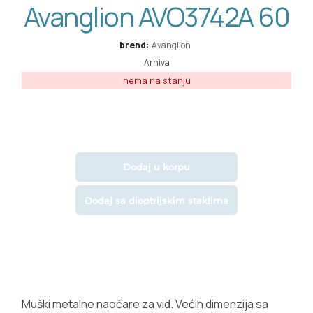
Avanglion AVO3742A 60
brend:
Avanglion
Arhiva
Dodaj u korpu
Dodaj sa dioptrijskim staklima
Muški metalne naočare za vid. Većih dimenzija sa