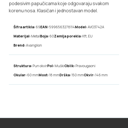
podesivim papučicama koje odgovaraju svakom
korenu nosa. Klasičan i jednostavan model.
Šifra artikla:
69
EAN:
5996563278114
Model:
AVO3742A
Materijal:
Metal
Boja:
60
Zemlja porekla:
Kft, EU
Brend:
Avanglion
Struktura:
Pun okvir
Pol:
Muški
Oblik:
Pravougaoni
Okular:
60
mm
Most:
18
mm
Drška:
150
mm
Okvir:
146
mm