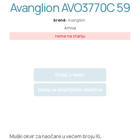
Avanglion AVO3770C 59
brend:
Avanglion
Arhiva
Dodaj u korpu
Dodaj sa dioptrijskim staklima
Muški okvir za naočare u većem broju XL.