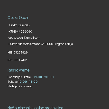
Optika Occhi
+381 11 3234018
+381644038090
optikaocchi@gmail.com
Bulevar despota Stefana 33,
11000 Beograd
,
Srbija
MB
: 65223929
PIB
: 111150402
Radno vreme
Ponedeljak - Petak:
09:00
-
20:00
Subota:
10:00
-
16:00
Nedelja:
Zatvoreno
Načini plaćanja - online prodavnica