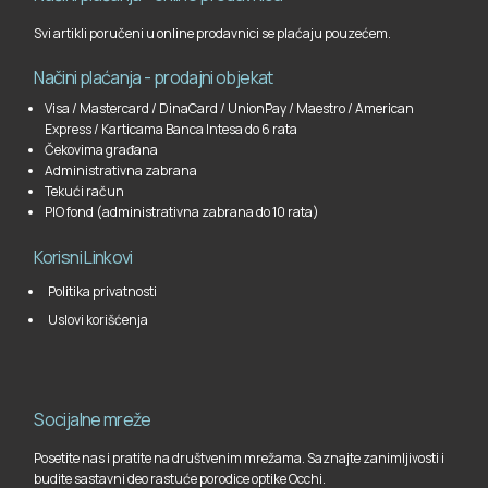
Svi artikli poručeni u online prodavnici se plaćaju pouzećem.
Načini plaćanja - prodajni objekat
Visa / Mastercard / DinaCard / UnionPay / Maestro / American
Express / Karticama Banca Intesa do 6 rata
Čekovima građana
Administrativna zabrana
Tekući račun
PIO fond (administrativna zabrana do 10 rata)
Korisni Linkovi
Politika privatnosti
Uslovi korišćenja
Socijalne mreže
Posetite nas i pratite na društvenim mrežama. Saznajte zanimljivosti i
budite sastavni deo rastuće porodice optike Occhi.