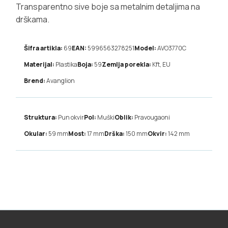
Transparentno sive boje sa metalnim detaljima na
drškama.
Šifra artikla:
69
EAN:
5996563278251
Model:
AVO3770C
Materijal:
Plastika
Boja:
59
Zemlja porekla:
Kft, EU
Brend:
Avanglion
Struktura:
Pun okvir
Pol:
Muški
Oblik:
Pravougaoni
Okular:
59
mm
Most:
17
mm
Drška:
150
mm
Okvir:
142
mm