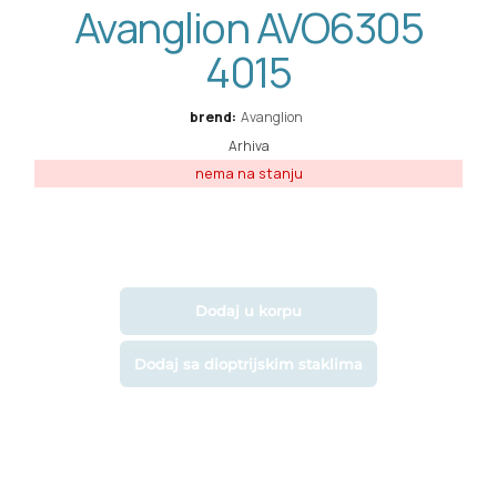
Avanglion AVO6305
4015
brend:
Avanglion
Arhiva
Dodaj u korpu
Dodaj sa dioptrijskim staklima