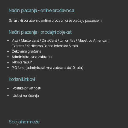
Načini plaćanja - online prodavnica
Svi artikli poručeni u online prodavnici se plaćaju pouzećem.
Načini plaćanja - prodajni objekat
Visa / Mastercard / DinaCard / UnionPay / Maestro / American
Express / Karticama Banca Intesa do 6 rata
Čekovima građana
Administrativna zabrana
Tekući račun
PIO fond (administrativna zabrana do 10 rata)
Korisni Linkovi
Politika privatnosti
Uslovi korišćenja
Socijalne mreže