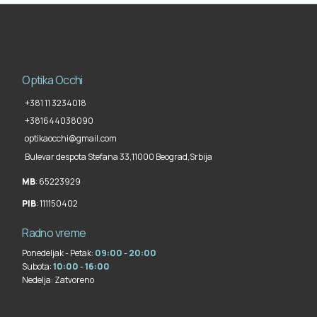
Optika Occhi
+381 11 3234018
+381644038090
optikaocchi@gmail.com
Bulevar despota Stefana 33,
11000 Beograd
,
Srbija
MB
: 65223929
PIB
: 111150402
Radno vreme
Ponedeljak - Petak:
09:00
-
20:00
Subota:
10:00
-
16:00
Nedelja:
Zatvoreno