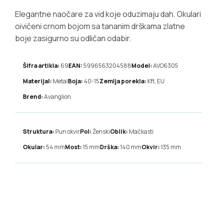
Elegantne naočare za vid koje oduzimaju dah. Okulari
oivičeni crnom bojom sa tananim drškama zlatne
boje zasigurno su odličan odabir.
Šifra artikla:
69
EAN:
5996563204588
Model:
AVO6305
Materijal:
Metal
Boja:
40-15
Zemlja porekla:
Kft, EU
Brend:
Avanglion
Struktura:
Pun okvir
Pol:
Ženski
Oblik:
Mačkasti
Okular:
54
mm
Most:
15
mm
Drška:
140
mm
Okvir:
135
mm