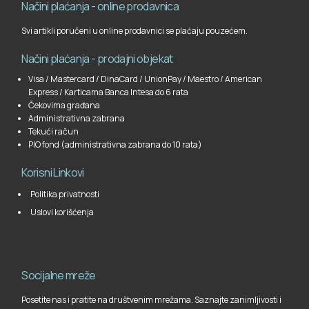
Načini plaćanja - online prodavnica
Svi artikli poručeni u online prodavnici se plaćaju pouzećem.
Načini plaćanja - prodajni objekat
Visa / Mastercard / DinaCard / UnionPay / Maestro / American
Express / Karticama Banca Intesa do 6 rata
Čekovima građana
Administrativna zabrana
Tekući račun
PIO fond (administrativna zabrana do 10 rata)
Korisni Linkovi
Politika privatnosti
Uslovi korišćenja
Socijalne mreže
Posetite nas i pratite na društvenim mrežama. Saznajte zanimljivosti i