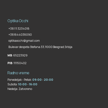
Optika Occhi
+381 11 3234018
+381644038090
optikaocchi@gmail.com
Bulevar despota Stefana 33,
11000 Beograd
,
Srbija
MB
: 65223929
PIB
: 111150402
Radno vreme
Ponedeljak - Petak:
09:00
-
20:00
Subota:
10:00
-
16:00
Nedelja:
Zatvoreno