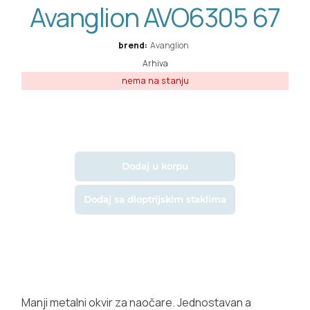
Avanglion AVO6305 67
brend:
Avanglion
Arhiva
Dodaj u korpu
Dodaj sa dioptrijskim staklima
Manji metalni okvir za naočare. Jednostavan a