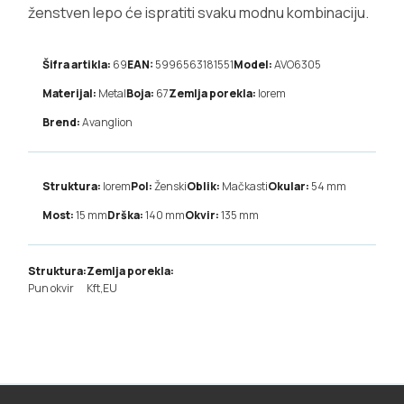
ženstven lepo će ispratiti svaku modnu kombinaciju.
Šifra artikla:
69
EAN:
5996563181551
Model:
AVO6305
Materijal:
Metal
Boja:
67
Zemlja porekla:
lorem
Brend:
Avanglion
Struktura:
lorem
Pol:
Ženski
Oblik:
Mačkasti
Okular:
54
mm
Most:
15
mm
Drška:
140
mm
Okvir:
135
mm
Struktura:
Zemlja porekla:
Pun okvir
Kft,EU