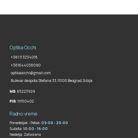
Optika Occhi
+381 11 3234018
+381644038090
optikaocchi@gmail.com
Bulevar despota Stefana 33,
11000 Beograd
,
Srbija
MB
: 65223929
PIB
: 111150402
Radno vreme
Ponedeljak - Petak:
09:00
-
20:00
Subota:
10:00
-
16:00
Nedelja:
Zatvoreno