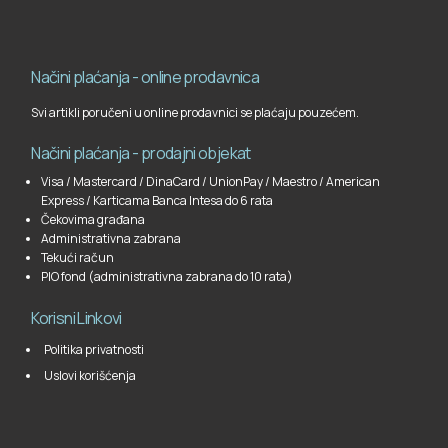
Načini plaćanja - online prodavnica
Svi artikli poručeni u online prodavnici se plaćaju pouzećem.
Načini plaćanja - prodajni objekat
Visa / Mastercard / DinaCard / UnionPay / Maestro / American
Express / Karticama Banca Intesa do 6 rata
Čekovima građana
Administrativna zabrana
Tekući račun
PIO fond (administrativna zabrana do 10 rata)
Korisni Linkovi
Politika privatnosti
Uslovi korišćenja