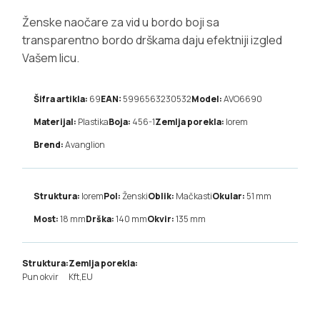
Ženske naočare za vid u bordo boji sa
transparentno bordo drškama daju efektniji izgled
Vašem licu.
Šifra artikla:
69
EAN:
5996563230532
Model:
AVO6690
Materijal:
Plastika
Boja:
456-1
Zemlja porekla:
lorem
Brend:
Avanglion
Struktura:
lorem
Pol:
Ženski
Oblik:
Mačkasti
Okular:
51
mm
Most:
18
mm
Drška:
140
mm
Okvir:
135
mm
Struktura:
Zemlja porekla:
Pun okvir
Kft,EU