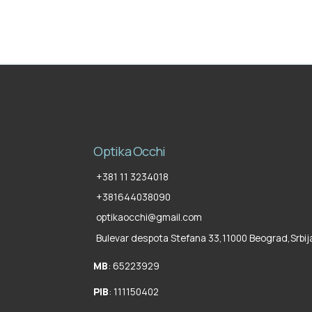
Optika Occhi
+381 11 3234018
+381644038090
optikaocchi@gmail.com
Bulevar despota Stefana 33,
11000 Beograd
,
Srbij
MB
: 65223929
PIB
: 111150402