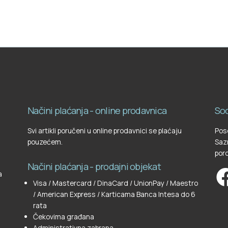
Načini plaćanja - online prodavnica
Soc
Svi artikli poručeni u online prodavnici se plaćaju
Pose
pouzećem.
Sazn
poro
Načini plaćanja - prodajni objekat
a
Visa / Mastercard / DinaCard / UnionPay / Maestro
/ American Express / Karticama Banca Intesa do 6
rata
Čekovima građana
Administrativna zabrana