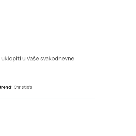
e uklopiti u Vaše svakodnevne
Brend:
Christie's