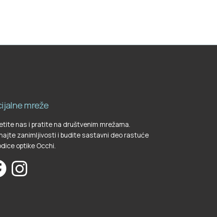
ijalne mreže
tite nas i pratite na društvenim mrežama.
ajte zanimljivosti i budite sastavni deo rastuće
dice optike Occhi.