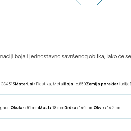
naciji boja i jednostavno savršenog oblika, lako će s
CS4313
Materijal:
Plastika, Metal
Boja:
c.850
Zemlja porekla:
Italija
gaoni
Okular:
51
mm
Most:
18
mm
Drška:
140
mm
Okvir:
142
mm