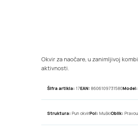
Okvir za naočare, u zanimljivoj kombi
aktivnosti.
Šifra artikla:
17
EAN:
8606109731580
Model:
Struktura:
Pun okvir
Pol:
Muški
Oblik:
Pravou