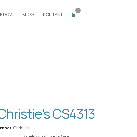
NDOVI
BLOG
KONTAKT
Christie's CS4313
rend:
Christie's
Muški okviri za naočare