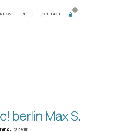
NDOVI
BLOG
KONTAKT
ic! berlin Max S.
rend:
ic! berlin