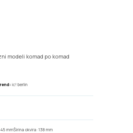
ksuzni modeli komad po komad
rend:
ic! berlin
 145 mm
Širina okvira: 138 mm