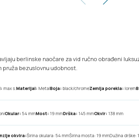
tavljaju berlinske naočare za vid ručno obrađeni lu
am pruža bezuslovnu udobnost.
:
max s.
Materijal:
Metal
Boja:
black/chrome
Zemlja porekla:
lorem
B
oni
Okular:
54
mm
Most:
19
mm
Drška:
145
mm
Okvir:
138
mm
nzije okvira:
Širina okulara: 54 mm
Širina mosta: 19 mm
Dužina drške: