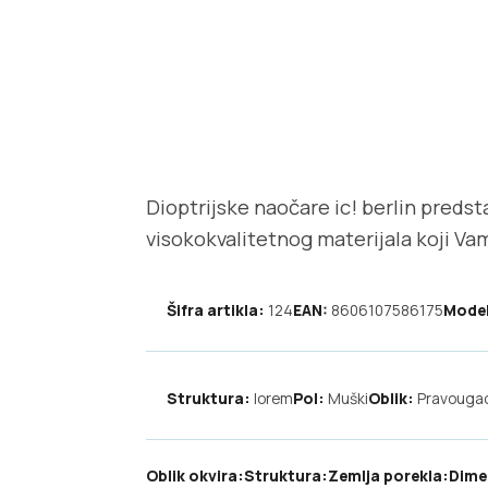
Dioptrijske naočare ic! berlin preds
visokokvalitetnog materijala koji V
Šifra artikla:
124
EAN:
8606107586175
Model
Struktura:
lorem
Pol:
Muški
Oblik:
Pravouga
Oblik okvira:
Struktura:
Zemlja porekla:
Dime