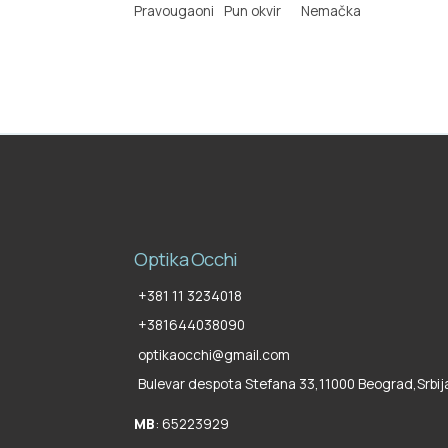
Pravougaoni
Pun okvir
Nemačka
Optika Occhi
+381 11 3234018
+381644038090
optikaocchi@gmail.com
Bulevar despota Stefana 33,
11000 Beograd
,
Srbij
MB
: 65223929