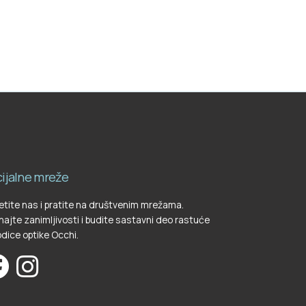
ijalne mreže
tite nas i pratite na društvenim mrežama.
ajte zanimljivosti i budite sastavni deo rastuće
dice optike Occhi.