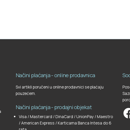
Načini plaćanja - online prodavnica
Soc
Svi artikli poručeni u online prodavnici se plaćaju
Pose
pouzećem.
Sazn
poro
Načini plaćanja - prodajni objekat
a
Visa / Mastercard / DinaCard / UnionPay / Maestro
/ American Express / Karticama Banca Intesa do 6
rata