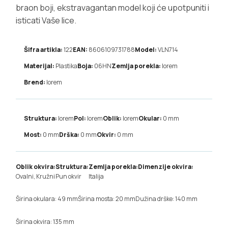
braon boji, ekstravagantan model koji će upotpuniti i
isticati Vaše lice.
Šifra artikla:
122
EAN:
8606109731788
Model:
VLN714
Materijal:
Plastika
Boja:
06HN
Zemlja porekla:
lorem
Brend:
lorem
Struktura:
lorem
Pol:
lorem
Oblik:
lorem
Okular:
0
mm
Most:
0
mm
Drška:
0
mm
Okvir:
0
mm
Oblik okvira:
Struktura:
Zemlja porekla:
Dimenzije okvira:
Ovalni, Kružni
Pun okvir
Italija
Širina okulara: 49 mm
Širina mosta: 20 mm
Dužina drške: 140 mm
Širina okvira: 135 mm