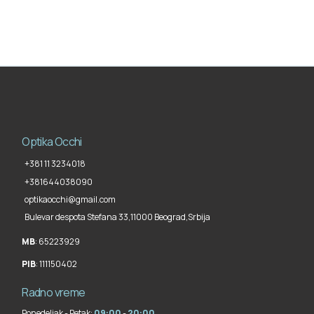
Optika Occhi
+381 11 3234018
+381644038090
optikaocchi@gmail.com
Bulevar despota Stefana 33,
11000 Beograd
,
Srbija
MB
: 65223929
PIB
: 111150402
Radno vreme
Ponedeljak - Petak:
09:00
-
20:00