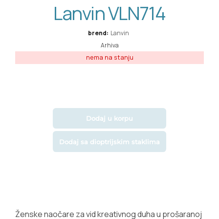
Lanvin VLN714
brend:
Lanvin
Arhiva
Dodaj u korpu
Dodaj sa dioptrijskim staklima
Ženske naočare za vid kreativnog duha u prošaranoj