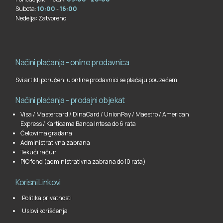
Subota:
10:00
-
16:00
Nedelja:
Zatvoreno
Načini plaćanja - online prodavnica
Svi artikli poručeni u online prodavnici se plaćaju pouzećem.
Načini plaćanja - prodajni objekat
Visa / Mastercard / DinaCard / UnionPay / Maestro / American
Express / Karticama Banca Intesa do 6 rata
Čekovima građana
Administrativna zabrana
Tekući račun
PIO fond (administrativna zabrana do 10 rata)
Korisni Linkovi
Politika privatnosti
Uslovi korišćenja