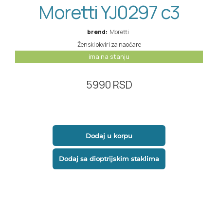
Moretti YJ0297 c3
brend:
Moretti
Ženski okviri za naočare
5990
RSD
Dodaj u korpu
Dodaj sa dioptrijskim staklima