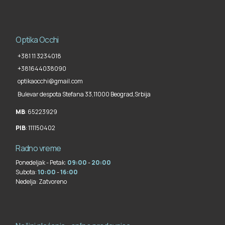
Optika Occhi
+381 11 3234018
+381644038090
optikaocchi@gmail.com
Bulevar despota Stefana 33,
11000 Beograd
,
Srbija
MB
: 65223929
PIB
: 111150402
Radno vreme
Ponedeljak - Petak:
09:00
-
20:00
Subota:
10:00
-
16:00
Nedelja:
Zatvoreno