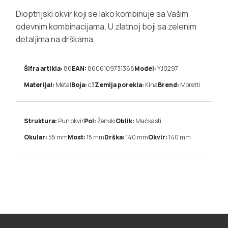
Dioptrijski okvir koji se lako kombinuje sa Vašim
odevnim kombinacijama. U zlatnoj boji sa zelenim
detaljima na drškama.
Šifra artikla:
86
EAN:
8606109731368
Model:
YJ0297
Materijal:
Metal
Boja:
c3
Zemlja porekla:
Kina
Brend:
Moretti
Struktura:
Pun okvir
Pol:
Ženski
Oblik:
Mačkasti
Okular:
55
mm
Most:
15
mm
Drška:
140
mm
Okvir:
140
mm