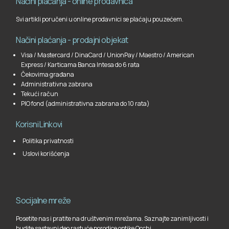
Načini plaćanja - online prodavnica
Svi artikli poručeni u online prodavnici se plaćaju pouzećem.
Načini plaćanja - prodajni objekat
Visa / Mastercard / DinaCard / UnionPay / Maestro / American
Express / Karticama Banca Intesa do 6 rata
Čekovima građana
Administrativna zabrana
Tekući račun
PIO fond (administrativna zabrana do 10 rata)
Korisni Linkovi
Politika privatnosti
Uslovi korišćenja
Socijalne mreže
Posetite nas i pratite na društvenim mrežama. Saznajte zanimljivosti i
budite sastavni deo rastuće porodice optike Occhi.