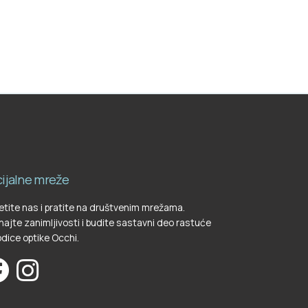
ijalne mreže
tite nas i pratite na društvenim mrežama.
ajte zanimljivosti i budite sastavni deo rastuće
dice optike Occhi.