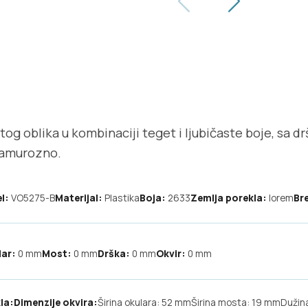
og oblika u kombinaciji teget i ljubičaste boje, sa d
lamurozno.
l:
VO5275-B
Materijal:
Plastika
Boja:
2633
Zemlja porekla:
lorem
Br
lar:
0
mm
Most:
0
mm
Drška:
0
mm
Okvir:
0
mm
la:
Dimenzije okvira:
Širina okulara: 52 mm
Širina mosta: 19 mm
Dužin