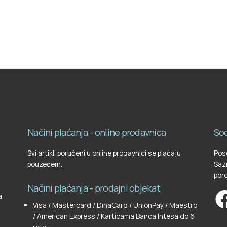
Načini plaćanja - online prodavnica
Soc
Svi artikli poručeni u online prodavnici se plaćaju
Pose
pouzećem.
Sazn
poro
Načini plaćanja - prodajni objekat
a
Visa / Mastercard / DinaCard / UnionPay / Maestro
/ American Express / Karticama Banca Intesa do 6