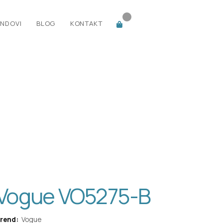
NDOVI
BLOG
KONTAKT
Vogue VO5275-B
rend:
Vogue