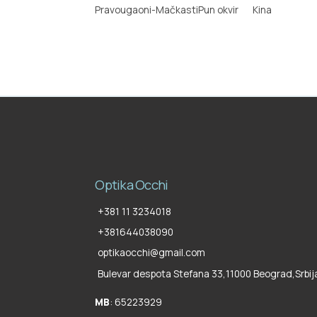
Pravougaoni-Mačkasti
Pun okvir
Kina
Optika Occhi
+381 11 3234018
+381644038090
optikaocchi@gmail.com
Bulevar despota Stefana 33,
11000 Beograd
,
Srbij
MB
: 65223929