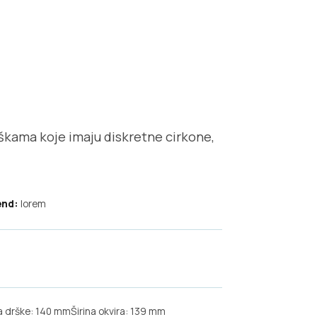
rškama koje imaju diskretne cirkone,
end:
lorem
a drške: 140 mm
Širina okvira: 139 mm