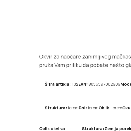
Okvir za naočare zanimljivog mačkast
pruža Vam priliku da pobate nešto g
Šifra artikla:
102
EAN:
8056597062909
Mode
Struktura:
lorem
Pol:
lorem
Oblik:
lorem
Oku
Oblik okvira:
Struktura:
Zemlja porek