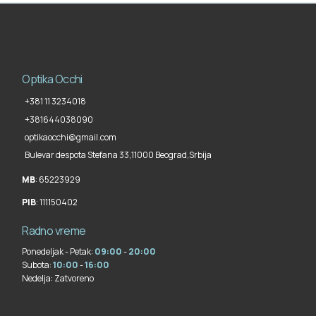
Optika Occhi
+381 11 3234018
+381644038090
optikaocchi@gmail.com
Bulevar despota Stefana 33,
11000 Beograd
,
Srbija
MB
: 65223929
PIB
: 111150402
Radno vreme
Ponedeljak - Petak:
09:00
-
20:00
Subota:
10:00
-
16:00
Nedelja:
Zatvoreno