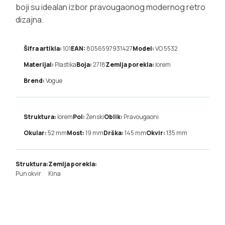
boji su idealan izbor pravougaonog modernog retro
dizajna.
Šifra artikla:
101
EAN:
8056597931427
Model:
VO 5532
Materijal:
Plastika
Boja:
2718
Zemlja porekla:
lorem
Brend:
Vogue
Struktura:
lorem
Pol:
Ženski
Oblik:
Pravougaoni
Okular:
52
mm
Most:
19
mm
Drška:
145
mm
Okvir:
135
mm
Struktura:
Zemlja porekla:
Pun okvir
Kina