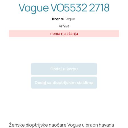
Vogue VO5532 2718
brend:
Vogue
Arhiva
Dodaj u korpu
Dodaj sa dioptrijskim staklima
Ženske dioptrijske naočare Vogue u braon havana