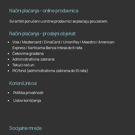
Načini plaćanja - online prodavnica
Svi artikli poručeni u online prodavnici se plaćaju pouzećem.
Načini plaćanja - prodajni objekat
Visa / Mastercard / DinaCard / UnionPay / Maestro / American
Express / Karticama Banca Intesa do 6 rata
Čekovima građana
Administrativna zabrana
Tekući račun
PIO fond (administrativna zabrana do 10 rata)
Korisni Linkovi
Politika privatnosti
Uslovi korišćenja
Socijalne mreže