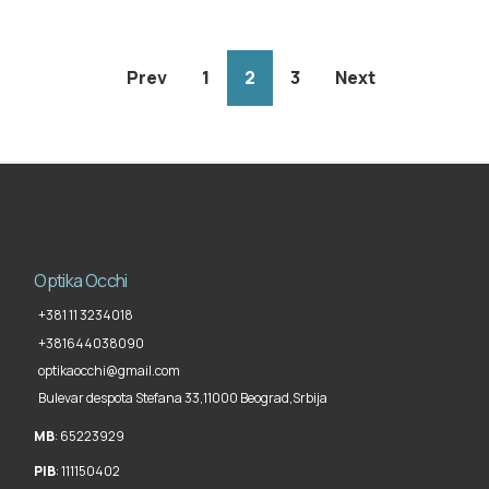
Prev
1
2
3
Next
Optika Occhi
+381 11 3234018
+381644038090
optikaocchi@gmail.com
Bulevar despota Stefana 33,
11000 Beograd
,
Srbija
MB
: 65223929
PIB
: 111150402