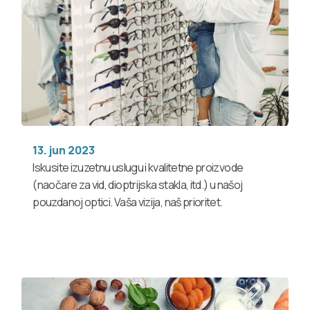
13. jun 2023
Iskusite izuzetnu uslugu i kvalitetne proizvode
(naočare za vid, dioptrijska stakla, itd.) u našoj
pouzdanoj optici. Vaša vizija, naš prioritet.