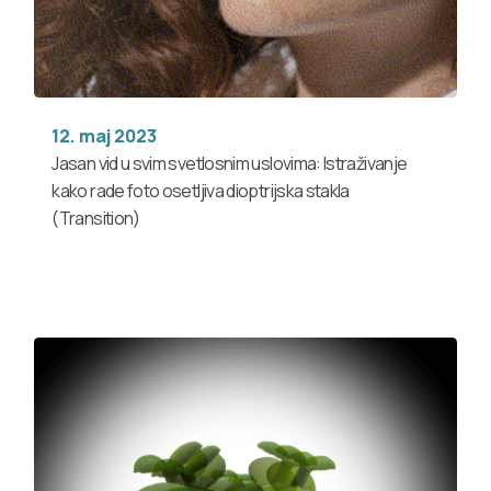
12. maj 2023
Jasan vid u svim svetlosnim uslovima: Istraživanje
kako rade foto osetljiva dioptrijska stakla
(Transition)