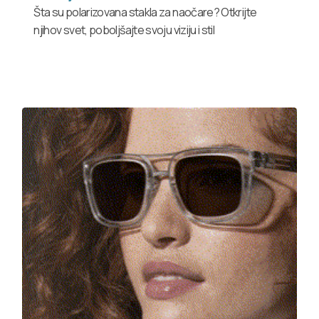
Šta su polarizovana stakla za naočare? Otkrijte
njihov svet, poboljšajte svoju viziju i stil