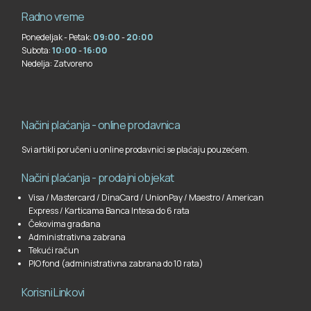
Radno vreme
Ponedeljak - Petak:
09:00
-
20:00
Subota:
10:00
-
16:00
Nedelja:
Zatvoreno
Načini plaćanja - online prodavnica
Svi artikli poručeni u online prodavnici se plaćaju pouzećem.
Načini plaćanja - prodajni objekat
Visa / Mastercard / DinaCard / UnionPay / Maestro / American
Express / Karticama Banca Intesa do 6 rata
Čekovima građana
Administrativna zabrana
Tekući račun
PIO fond (administrativna zabrana do 10 rata)
Korisni Linkovi