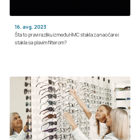
16. avg. 2023
Šta to pravi razliku između HMC stakla za naočare i
stakla sa plavim filterom?