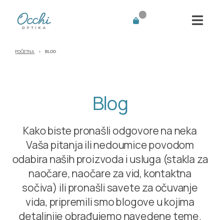
POČETNA
›
BLOG
Blog
Kako biste pronašli odgovore na neka
Vaša pitanja ili nedoumice povodom
odabira naših proizvoda i usluga (stakla za
naočare, naočare za vid, kontaktna
sočiva) ili pronašli savete za očuvanje
vida, pripremili smo blogove u kojima
detaljnije obrađujemo navedene teme.