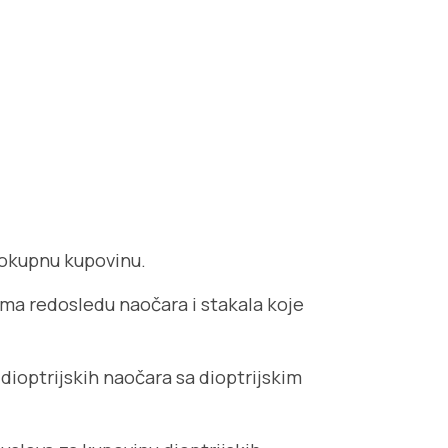
lokupnu kupovinu.
a redosledu naočara i stakala koje
dioptrijskih naočara sa dioptrijskim