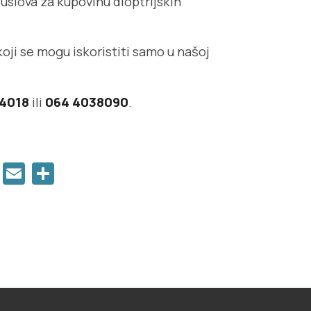
slova za kupovinu dioptrijskih
oji se mogu iskoristiti samo u našoj
34018
ili
064 4038090
.
book
Twitter
Email
Share