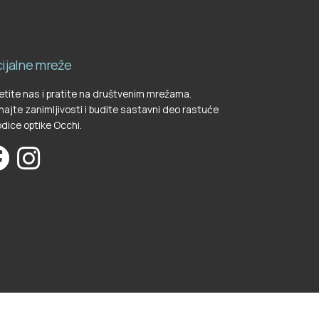
ijalne mreže
tite nas i pratite na društvenim mrežama.
ajte zanimljivosti i budite sastavni deo rastuće
dice optike Occhi.