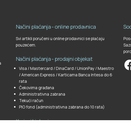
Načini plaćanja - online prodavnica
Soc
Svi artikli poručeni u online prodavnici se plaćaju
Pose
pouzećem.
Sazn
poro
Načini plaćanja - prodajni objekat
a
Visa / Mastercard / DinaCard / UnionPay / Maestro
/ American Express / Karticama Banca Intesa do 6
rata
Čekovima građana
Administrativna zabrana
Tekući račun
PIO fond (administrativna zabrana do 10 rata)
Korisni Linkovi