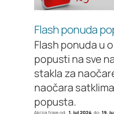
Flash ponuda pop
Flash ponuda u o
popusti na sve na
stakla za naočare
naočara satklima
popusta.
Akcija traje od:
1. jul 2024
do:
19. j