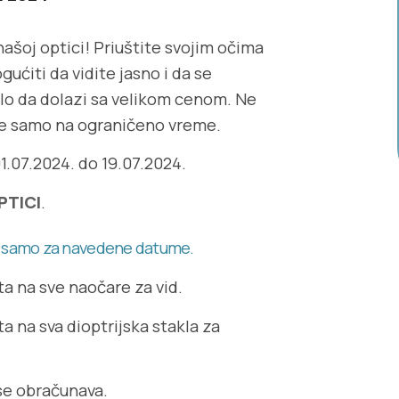
našoj optici! Priuštite svojim očima
ućiti da vidite jasno i da se
balo da dolazi sa velikom cenom. Ne
e samo na ograničeno vreme.
1.07.2024. do 19.07.2024.
PTICI
.
iće samo za navedene datume.
a na sve naočare za vid.
 na sva dioptrijska stakla za
se obračunava.