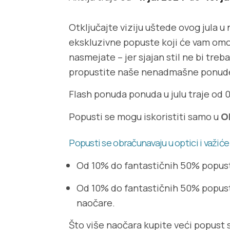
Otključajte viziju uštede ovog jula u 
ekskluzivne popuste koji će vam omog
nasmejate – jer sjajan stil ne bi tre
propustite naše nenadmašne ponud
Flash ponuda ponuda u julu traje od 0
Popusti se mogu iskoristiti samo u
O
Popusti se obračunavaju u optici i važ
Od 10% do fantastičnih 50% popust
Od 10% do fantastičnih 50% popusta
naočare.
Što više naočara kupite veći popust 