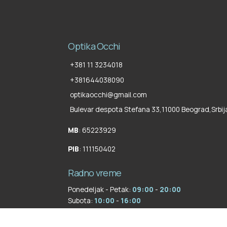
Optika Occhi
+381 11 3234018
+381644038090
optikaocchi@gmail.com
Bulevar despota Stefana 33,
11000 Beograd
,
Srbij
MB
: 65223929
PIB
: 111150402
Radno vreme
Ponedeljak - Petak:
09:00
-
20:00
Subota:
10:00
-
16:00
Nedelja:
Zatvoreno