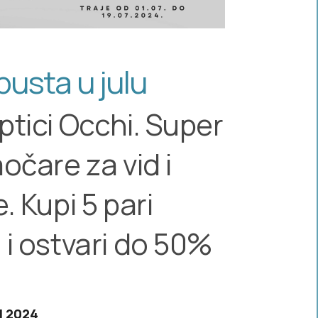
usta u julu
ptici Occhi. Super
očare za vid i
. Kupi 5 pari
 i ostvari do 50%
ul 2024