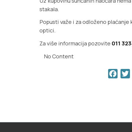
Uz kupovinu sunčanih naočara nema u
stakala.
Popusti važe i za odloženo plaćanje k
optici.
Za više informacija pozovite
011 32
No Content
Face